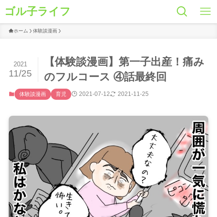
ゴル子ライフ
ホーム
体験談漫画
【体験談漫画】第一子出産！痛み
2021
11/25
のフルコース ④話最終回
2021-07-12
2021-11-25
体験談漫画
育児