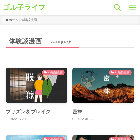
ゴル子ライフ
ホーム
体験談漫画